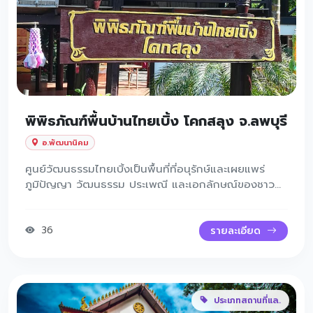
พิพิธภัณฑ์พื้นบ้านไทยเบิ้ง โคกสลุง จ.ลพบุรี
อ.พัฒนานิคม
ศูนย์วัฒนธรรมไทยเบิ้งเป็นพื้นที่ที่อนุรักษ์และเผยแพร่
ภูมิปัญญา วัฒนธรรม ประเพณี และเอกลักษณ์ของชาว
“ไทยเบิ้ง” ซึ่งเป็นกลุ่มวัฒนธรรมหนึ่งที่มีความโดดเด่นใน
ภาคกลางของไทย โดยศูนย์ฯ จะเน้นจัดกิจกรรมเชิง
วัฒนธรรมทั้งด้านภาษา เพลงพื้นบ้าน งานฝีมือ อาหาร
36
รายละเอียด
และวิถีชีวิตของชุมชน เพื่อให้คนรุ่นหลังและนักท่องเที่ยว
ได้เรียนรู้และเห็นคุณค่าขององค์ความรู้ดั้งเดิมเหล่านี้
ประเภทสถานที่แล..