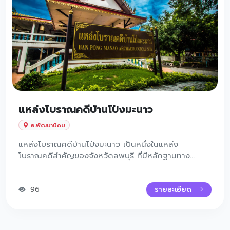
แหล่งโบราณคดีบ้านโป่งมะนาว
อ.พัฒนานิคม
แหล่งโบราณคดีบ้านโป่งมะนาว เป็นหนึ่งในแหล่ง
โบราณคดีสำคัญของจังหวัดลพบุรี ที่มีหลักฐานทาง
ประวัติศาสตร์สมัยก่อนประวัติศาสตร์อยู่เป็นจำนวนมาก
และเป็นแหล่งเรียนรู้เรื่องวิถีชีวิตของมนุษย์ในอดีตกว่า
3,000 ปีมาแล้ว
96
รายละเอียด