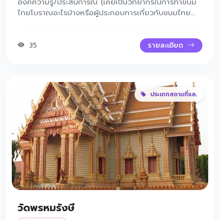
องค์ความรู้/ประสบการณ์ (เคยเป็นวิทยากรในการทำขนม
ไทยโบราณอะไรบ้างหรือผู้ประกอบการเกี่ยวกับขนมไทย
โบราณ) - เป็นวิทยากรการทำขนมถ้วยฟูฟักทอง/ขนม
ถ้วยฟูมันม่วง - เป็นวิทยากรการทำขนมหัวเราะ - เป็น
วิทยากรการทำขนม ขนมเปียกปูนกะทิสด - เป็นวิทยากร
35
รายละเอียด
การทำขนม ขนมหม้อแกง
ประเภทสถานที่แล..
วัดพรหมรังษี