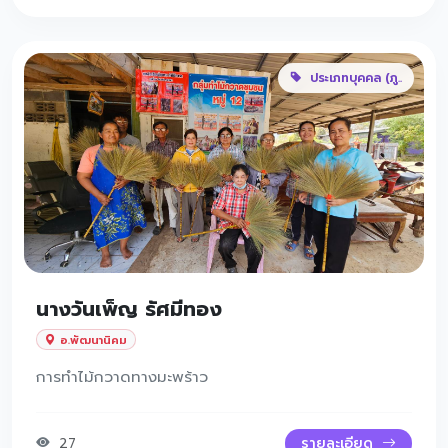
ประเภทบุคคล (ภู..
นางวันเพ็ญ รัศมีทอง
อ.พัฒนานิคม
การทำไม้กวาดทางมะพร้าว
27
รายละเอียด