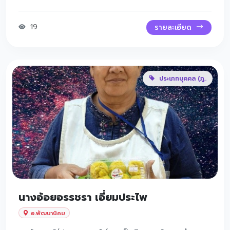
19
รายละเอียด
ประเภทบุคคล (ภู..
นางอ้อยอรรชรา เอี่ยมประไพ
อ.พัฒนานิคม