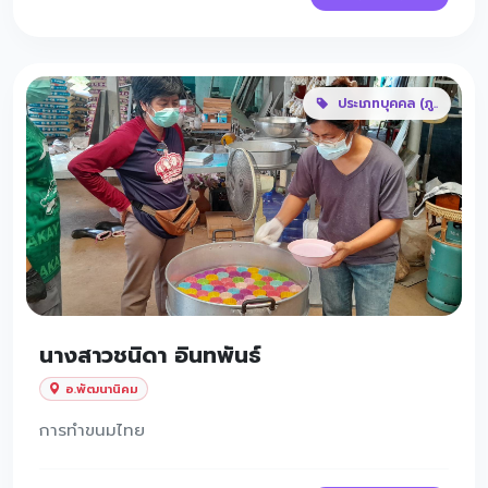
ประเภทบุคคล (ภู..
นางสาวชนิดา อินทพันธ์
อ.พัฒนานิคม
การทำขนมไทย