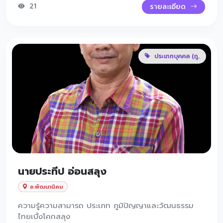
21
รายละเอียด
ประเภทบุคคล (ภู..
นายประทีป อ่อนสลุง
อ.พัฒนานิคม
ความรู้ความสามารถ ประเภท ภูมิปัญญาและวัฒนธรรม
ไทยเบิ้งโคกสลุง