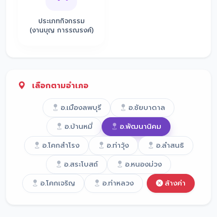
ประเภทกิจกรรม
(งานบุญ การรณรงค์)
เลือกตามอำเภอ
อ.เมืองลพบุรี
อ.ชัยบาดาล
อ.บ้านหมี่
อ.พัฒนานิคม
อ.โคกสำโรง
อ.ท่าวุ้ง
อ.ลำสนธิ
อ.สระโบสถ์
อ.หนองม่วง
อ.โคกเจริญ
อ.ท่าหลวง
ล้างค่า