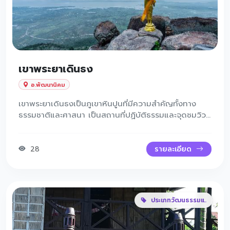
เขาพระยาเดินธง
อ.พัฒนานิคม
เขาพระยาเดินธงเป็นภูเขาหินปูนที่มีความสำคัญทั้งทาง
ธรรมชาติและศาสนา เป็นสถานที่ปฏิบัติธรรมและจุดชมวิวที่
สวยงาม มองเห็นทิวทัศน์กว้างไกล โดยเฉพาะช่วงเช้าและ
เย็นบรรยากาศดีมาก
28
รายละเอียด
ประเภทวัฒนธรรมแ..