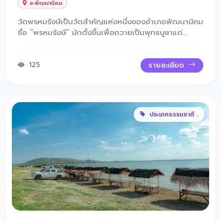
อ.พัฒนานิคม
วัดพรหมรังษีเป็นวัดสำคัญแห่งหนึ่งของอำเภอพัฒนานิคม
ชื่อ “พรหมรังษี” มักตั้งขึ้นเพื่อถวายเป็นพุทธบูชาแด่
สมเด็จพระพุฒาจารย์ (โต พรหมรังสี) ซึ่งเป็นพระ
เกจิอาจารย์ที่ประชาชนให้ความเคารพศรัทธาอย่างมาก
125
รายละเอียด
ประเภทธรรมชาติ ..