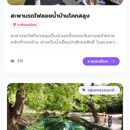
สะพานรถไฟลอยน้ำบ้านโคกสลุง
อ.พัฒนานิคม
สะพานรถไฟโคกสลุงเป็นส่วนหนึ่งของเส้นทางรถไฟสาย
หลักที่ทอดข้าม อ่างเก็บน้ำเขื่อนป่าสักชลสิทธิ์ โดยเฉพาะ
ในช่วงฤดูฝนหรือช่วงที่ระดับน้ำสูง น้ำจะท่วมมาจนรอบ ๆ
สะพาน ทำให้เมื่อมองจากระยะไกล รถไฟที่แล่นผ่านดูลอย
อยู่เหนือผืนน้ำ จึงได้รับการขนานนามว่าเป็น “สะพานรถไฟ
315
รายละเอียด
ลอยน้ำ” หรือ “floating railway bridge” ที่กลายเป็นจุด
ชมวิวที่สวยงามและโดดเด่นของจังหวัดลพบุรี
ประเภทธรรมชาติ ..