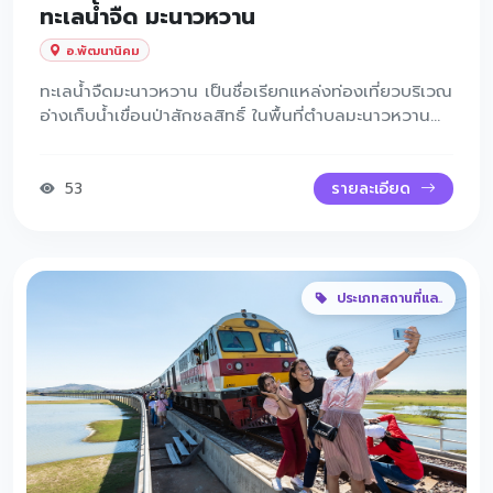
ทะเลน้ำจืด มะนาวหวาน
อ.พัฒนานิคม
ทะเลน้ำจืดมะนาวหวาน เป็นชื่อเรียกแหล่งท่องเที่ยวบริเวณ
อ่างเก็บน้ำเขื่อนป่าสักชลสิทธิ์ ในพื้นที่ตำบลมะนาวหวาน
อำเภอพัฒนานิคม จังหวัดลพบุรี ซึ่งมีผืนน้ำกว้างใหญ่จน
มองดูคล้ายทะเล จึงได้ชื่อว่า “ทะเลน้ำจืด”
53
รายละเอียด
ประเภทสถานที่แล..