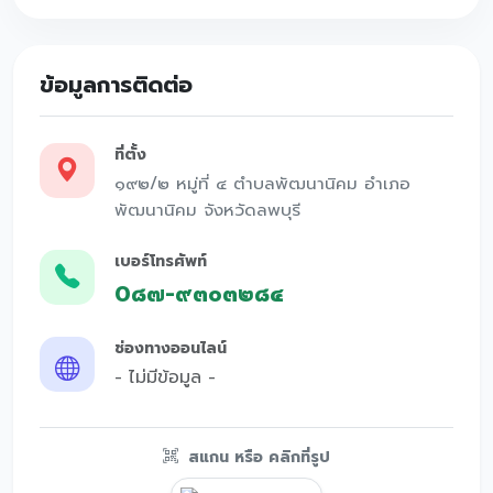
ข้อมูลการติดต่อ
ที่ตั้ง
๑๙๒/๒ หมู่ที่ ๔ ตำบลพัฒนานิคม อำเภอ
พัฒนานิคม จังหวัดลพบุรี
เบอร์โทรศัพท์
0๘๗-๙๓๐๓๒๘๔
ช่องทางออนไลน์
- ไม่มีข้อมูล -
สแกน หรือ คลิกที่รูป