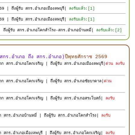
9 | ถึงผู้รับ สกร.อำเภอเมืองลพบุรี|
ลงรับแล้ว:[1]
9 | ถึงผู้รับ สกร.อำเภอเมืองลพบุรี|
ลงรับแล้ว:[1]
 ถึงผู้รับ สกร.อำเภอโคกสำโรง-สกร.อำเภอบ้านหมี่|
ลงรับแล้ว:[2]
ถึงผู้รับ ทุกสถานศึกษา|
ลงรับแล้ว:[10]
ถึงผู้รับ ทุกสถานศึกษา|
ลงรับแล้ว:[10]
 สกร.อำเภอ ถึง สกร.อำเภอ)
ปีพุทธศักราช 2569
ึงผู้รับ สกร.อำเภอท่าวุ้ง|
ลงรับแล้ว:[1]
ก สกร.อำเภอโคกเจริญ | ถึงผู้รับ สกร.อำเภอเมืองลพบุรี|
ด่วน
ลงรับ
 ถึงผู้รับ สกร.อำเภอหนองม่วง|
ลงรับแล้ว:[1]
าก สกร.อำเภอโคกเจริญ | ถึงผู้รับ สกร.อำเภอชัยบาดาล|
ด่วน
ถึงผู้รับ ทุกสถานศึกษา|
ลงรับแล้ว:[10]
ถึงผู้รับ ทุกสถานศึกษา|
ลงรับแล้ว:[11]
าก สกร.อำเภอโคกเจริญ | ถึงผู้รับ สกร.อำเภอสระโบสถ์|
ลงรับ
 ถึงผู้รับ สกร.อำเภอโคกเจริญ|
ลงรับแล้ว:[0]
ก สกร.อำเภอบ้านหมี่ | ถึงผู้รับ สกร.อำเภอโคกสำโรง|
ลงรับ
 ถึงผู้รับ สกร.อำเภอลำสนธิ|
ลงรับแล้ว:[1]
ึงผู้รับ สกร.อำเภอท่าวุ้ง|
ลงรับแล้ว:[1]
 สกร.อำเภอเมืองลพบุรี | ถึงผู้รับ สกร.อำเภอโคกเจริญ|
ลงรับ